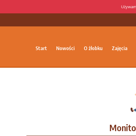
Używamy
Start
Nowości
O żłobku
Zajęcia
Monito