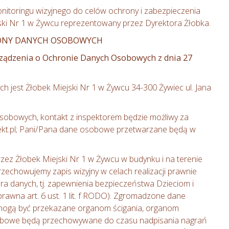
nitoringu wizyjnego do celów ochrony i zabezpieczenia
ski Nr 1 w Żywcu reprezentowany przez Dyrektora Żłobka.
RONY DANYCH OSOBOWYCH
porządzenia o Ochronie Danych Osobowych z dnia 27
 jest Żłobek Miejski Nr 1 w Żywcu 34-300 Żywiec ul. Jana
obowych, kontakt z inspektorem będzie możliwy za
kt.pl; Pani/Pana dane osobowe przetwarzane będą w
ez Żłobek Miejski Nr 1 w Żywcu w budynku i na terenie
zechowujemy zapis wizyjny w celach realizacji prawnie
ra danych, tj. zapewnienia bezpieczeństwa Dzieciom i
awna art. 6 ust. 1 lit. f RODO). Zgromadzone dane
mogą być przekazane organom ścigania, organom
osobowe będą przechowywane do czasu nadpisania nagrań