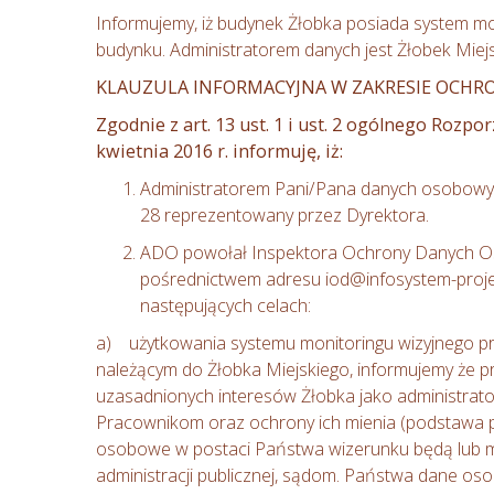
Informujemy, iż budynek Żłobka posiada system mo
budynku. Administratorem danych jest Żłobek Miej
KLAUZULA INFORMACYJNA W ZAKRESIE OCH
Zgodnie z art. 13 ust. 1 i ust. 2 ogólnego Roz
kwietnia 2016 r. informuję, iż:
Administratorem Pani/Pana danych osobowych
28 reprezentowany przez Dyrektora.
ADO powołał Inspektora Ochrony Danych Os
pośrednictwem adresu iod@infosystem-proje
następujących celach:
a) użytkowania systemu monitoringu wizyjnego prz
należącym do Żłobka Miejskiego, informujemy że pr
uzasadnionych interesów Żłobka jako administrato
Pracownikom oraz ochrony ich mienia (podstawa pr
osobowe w postaci Państwa wizerunku będą lub 
administracji publicznej, sądom. Państwa dane 