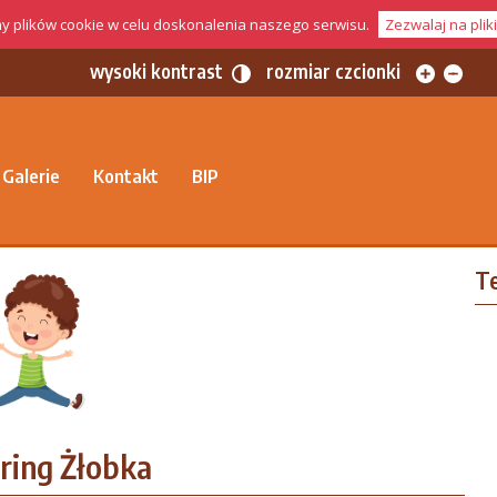
 plików cookie w celu doskonalenia naszego serwisu.
Zezwalaj na plik
wysoki kontrast
rozmiar czcionki
Galerie
Kontakt
BIP
T
ring Żłobka