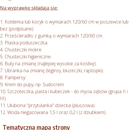
Na wyprawkę składają się:
1. Kołderka lub kocyk o wymiarach 120/60 cm w poszewce lub
bez (podpisane).
2. Prześcieradło z gumką o wymiarach 120/60 cm.
3. Płaska poduszeczka.
4. Chusteczki mokre.
5. Chusteczki higieniczne.
6. Buty na zmianę (najlepiej wysokie za kostkę).
7. Ubranka na zmianę (leginsy, bluzeczki, rajstopki).
8. Pampersy.
9. Krem do pupy, np. Sudocrem.
10. Szczoteczka, pasta i kubeczek - do mycia zębów (grupa II i
III).
11. Ulubiona "przytulanka" dziecka (pluszowa).
12. Woda niegazowana 1,5 l oraz 0,2 l (z dziubkiem).
Tematyczna mapa strony