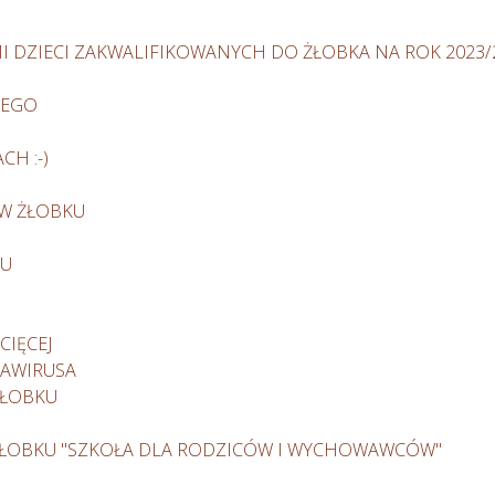
I DZIECI ZAKWALIFIKOWANYCH DO ŻŁOBKA NA ROK 2023/
WEGO
H :-)
 W ŻŁOBKU
KU
CIĘCEJ
NAWIRUSA
ŻŁOBKU
ŻŁOBKU "SZKOŁA DLA RODZICÓW I WYCHOWAWCÓW"