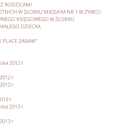
E Z RODZICAMI
NICH W ŻŁOBKU MIEJSKIM NR 1 W ŻYWCU
WNEGO KSIĘGOWEGO W ŻŁOBKU
A MAŁEGO DZIECKA
 PLACE ZABAW"
ecka 2012 r.
2012 r.
2012 r.
013 r.
ecka 2013 r.
2013 r.