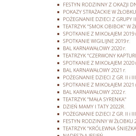
FESTYN RODZINNY Z OKAZJI DNI
POKAZY STRAŻACKIE W ŻŁOBKU 
POŻEGNANIE DZIECI Z GRUPY III i
TEATRZYK "SMOK OBIBOK" W 
SPOTKANIE Z MIKOŁAJEM 2019 r
SPOTKANIE WIGILIJNE 2019 r.
BAL KARNAWAŁOWY 2020 r.
TEATRZYK "CZERWONY KAPTUR
SPOTKANIE Z MIKOŁAJEM 2020 r
BAL KARNAWAŁOWY 2021 r.
POŻEGNANIE DZIECI Z GR. II i III
SPOTKANIE Z MIKOŁAJEM 2021 r
BAL KARNAWAŁOWY 2022 r.
TEATRZYK "MAŁA SYRENKA"
DZIEŃ MAMY I TATY 2022R.
POŻEGNANIE DZIECI Z GR. II i III
FESTYN RODZINNY W ŻŁOBKU 2
TEATRZYK "KRÓLEWNA ŚNIEŻKA
NADESZŁA JESIEŃ