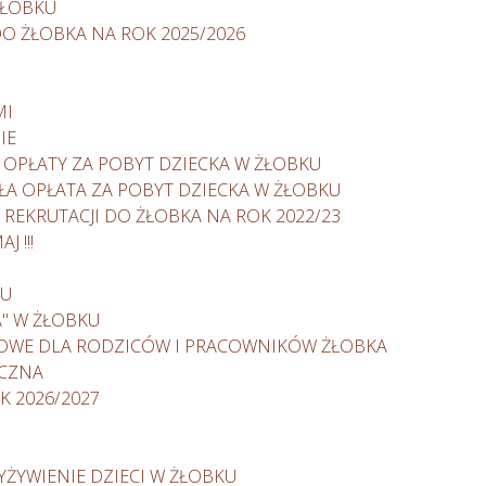
ŻŁOBKU
 ŻŁOBKA NA ROK 2025/2026
MI
IE
OPŁATY ZA POBYT DZIECKA W ŻŁOBKU
OSŁA OPŁATA ZA POBYT DZIECKA W ŻŁOBKU
EKRUTACJI DO ŻŁOBKA NA ROK 2022/23
 !!!
KU
" W ŻŁOBKU
IOWE DLA RODZICÓW I PRACOWNIKÓW ŻŁOBKA
ICZNA
K 2026/2027
YŻYWIENIE DZIECI W ŻŁOBKU