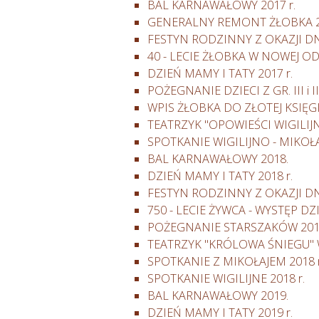
BAL KARNAWAŁOWY 2017 r.
GENERALNY REMONT ŻŁOBKA 20
FESTYN RODZINNY Z OKAZJI DNI
40 - LECIE ŻŁOBKA W NOWEJ ODS
DZIEŃ MAMY I TATY 2017 r.
POŻEGNANIE DZIECI Z GR. III i II 
WPIS ŻŁOBKA DO ZŁOTEJ KSIĘGI 
TEATRZYK "OPOWIEŚCI WIGILIJ
SPOTKANIE WIGILIJNO - MIKOŁA
BAL KARNAWAŁOWY 2018.
DZIEŃ MAMY I TATY 2018 r.
FESTYN RODZINNY Z OKAZJI DNI
750 - LECIE ŻYWCA - WYSTĘP DZI
POŻEGNANIE STARSZAKÓW 2018
TEATRZYK "KRÓLOWA ŚNIEGU"
SPOTKANIE Z MIKOŁAJEM 2018 r
SPOTKANIE WIGILIJNE 2018 r.
BAL KARNAWAŁOWY 2019.
DZIEŃ MAMY I TATY 2019 r.