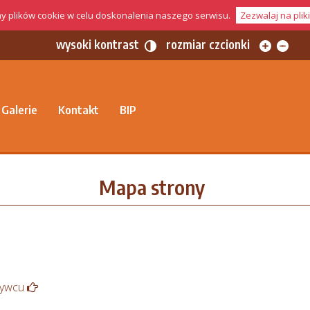
 plików cookie w celu doskonalenia naszego serwisu.
Zezwalaj na plik
wysoki kontrast
rozmiar czcionki
Galerie
Kontakt
BIP
Mapa strony
 Żywcu