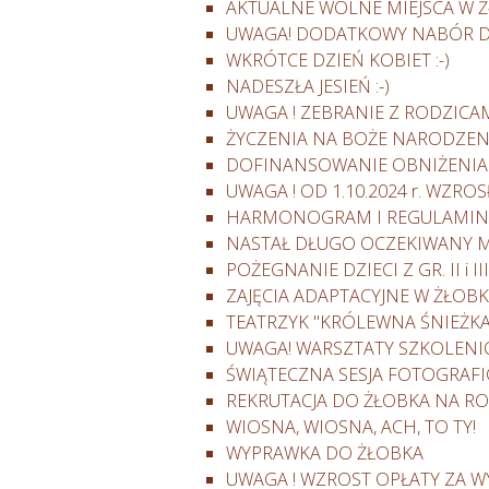
AKTUALNE WOLNE MIEJSCA W 
UWAGA! DODATKOWY NABÓR DO
WKRÓTCE DZIEŃ KOBIET :-)
NADESZŁA JESIEŃ :-)
UWAGA ! ZEBRANIE Z RODZICA
ŻYCZENIA NA BOŻE NARODZEN
DOFINANSOWANIE OBNIŻENIA 
UWAGA ! OD 1.10.2024 r. WZR
HARMONOGRAM I REGULAMIN R
NASTAŁ DŁUGO OCZEKIWANY MAJ
POŻEGNANIE DZIECI Z GR. II i III
ZAJĘCIA ADAPTACYJNE W ŻŁOB
TEATRZYK "KRÓLEWNA ŚNIEŻKA
UWAGA! WARSZTATY SZKOLEN
ŚWIĄTECZNA SESJA FOTOGRAF
REKRUTACJA DO ŻŁOBKA NA RO
WIOSNA, WIOSNA, ACH, TO TY!
WYPRAWKA DO ŻŁOBKA
UWAGA ! WZROST OPŁATY ZA W