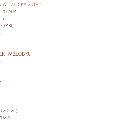
A DZIECKA 2019 r.
2019 R.
 II.
ŻŁOBKU
.
EK" W ŻŁOBKU
.
.
 (2022r.)
022r.
"