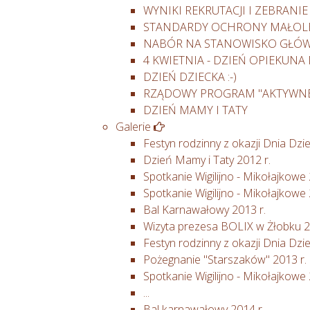
WYNIKI REKRUTACJI I ZEBRANI
STANDARDY OCHRONY MAŁOLET
NABÓR NA STANOWISKO GŁÓ
4 KWIETNIA - DZIEŃ OPIEKUN
DZIEŃ DZIECKA :-)
RZĄDOWY PROGRAM "AKTYWNE
DZIEŃ MAMY I TATY
Galerie
Festyn rodzinny z okazji Dnia Dzi
Dzień Mamy i Taty 2012 r.
Spotkanie Wigilijno - Mikołajkowe 
Spotkanie Wigilijno - Mikołajkowe 
Bal Karnawałowy 2013 r.
Wizyta prezesa BOLIX w Żłobku 2
Festyn rodzinny z okazji Dnia Dzi
Pożegnanie "Starszaków" 2013 r.
Spotkanie Wigilijno - Mikołajkowe 
...
Bal karnawałowy 2014 r.