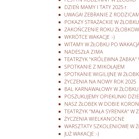
DZIEŃ MAMY I TATY 2025 r.
UWAGA! ZEBRANIE Z RODZICAM
POKAZY STRAŻACKIE W ŻŁOBKU
ZAKOŃCZENIE ROKU ŻŁOBKO
WKRÓTCE WAKACJE :-)
WITAMY W ŻŁOBKU PO WAKACJAC
NADESZŁA ZIMA
TEATRZYK "KRÓLEWNA ŻABKA"
SPOTKANIE Z MIKOŁAJEM
SPOTKANIE WIGILIJNE W ŻŁOB
ŻYCZENIA NA NOWY ROK 2025
BAL KARNAWAŁOWY W ŻŁOBKU
POSZUKUJEMY OPIEKUNKI DZIE
NASZ ŻŁOBEK W DOBIE KORO
TEATRZYK "MAŁA SYRENKA" W 
ŻYCZENIA WIELKANOCNE
WARSZTATY SZKOLENIOWE W 
JUŻ WAKACJE :-)