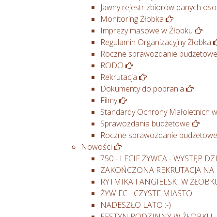
Jawny rejestr zbiorów danych o
Monitoring Żłobka
Imprezy masowe w Żłobku
Regulamin Organizacyjny Żłobka
Roczne sprawozdanie budżetowe 
RODO
Rekrutacja
Dokumenty do pobrania
Filmy
Standardy Ochrony Małoletnich w
Sprawozdania budżetowe
Roczne sprawozdanie budżetowe 
Nowości
750 - LECIE ŻYWCA - WYSTĘP D
ZAKOŃCZONA REKRUTACJA NA 
RYTMIKA I ANGIELSKI W ŻŁOBK
ŻYWIEC - CZYSTE MIASTO.
NADESZŁO LATO :-)
FESTYN RODZINNY W ŻŁOBKU