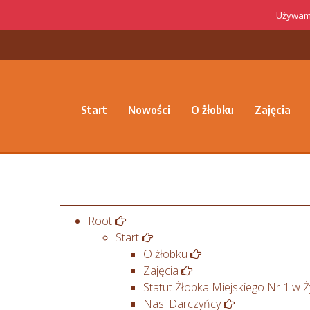
Używamy
Start
Nowości
O żłobku
Zajęcia
Root
Start
O żłobku
Zajęcia
Statut Żłobka Miejskiego Nr 1 w
Nasi Darczyńcy